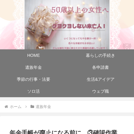
HOME
暮らしの手続き
遺族年金
各申請書
季節の行事・法要
生活&アイデア
ソロ活
ウェブ職
ホーム
遺族年金
年金手帳が廃止になる前に ③確認作業