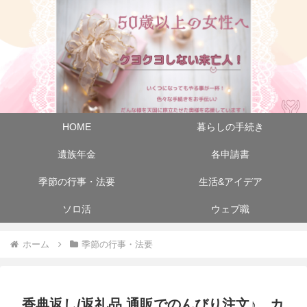
HOME
暮らしの手続き
遺族年金
各申請書
季節の行事・法要
生活&アイデア
ソロ活
ウェブ職
ホーム
季節の行事・法要
香典返し/返礼品 通販でのんびり注文♪ カ